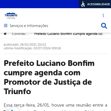
ACESSIBILIDADE
Acesso ráp
Busca
Serviços e Informações
Abrir menu principal de navegação
Você está aqui:
Coronavírus
Prefeito Luciano Bonfim cumpre agenda com Promotor de Justiça de Triunfo
>
>
publicado: 26/01/2021 21h13,
última modificação: 03/07/2024 00h16
Prefeito Luciano Bonfim
cumpre agenda com
Promotor de Justiça de
Triunfo
Essa terça-feira, 26/01, houve uma reunião entre a