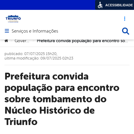
ACESSIBILIDADE
Acesso ráp
Busca
Serviços e Informações
Abrir menu principal de navegação
Você está aqui:
Governo
Prefeitura convida população para encontro sobre tombamento do Núcleo Histórico de Triunfo
>
>
publicado: 07/07/2025 15h20,
última modificação: 09/07/2025 02h23
Prefeitura convida
população para encontro
sobre tombamento do
Núcleo Histórico de
Triunfo