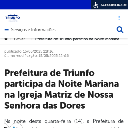
ACESSIBILIDADE
Acesso ráp
Busca
Serviços e Informações
Abrir menu principal de navegação
Você está aqui:
Governo
Prefeitura de Triunfo participa da Noite Mariana na Igreja Matriz de Nossa Senhora das Dores
>
>
publicado: 15/05/2025 22h16,
última modificação: 15/05/2025 22h16
Prefeitura de Triunfo
participa da Noite Mariana
na Igreja Matriz de Nossa
Senhora das Dores
Na noite desta quarta-feira (14), a Prefeitura de