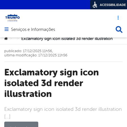
ACESSIBILIDADE
Acesso ráp
Busca
Serviços e Informações
Abrir menu principal de navegação
Você está aqui:
Exclamatory sign icon isolated 3d render illustration
>
>
publicado: 17/12/2025 11h56,
última modificação: 17/12/2025 11h56
Exclamatory sign icon
isolated 3d render
illustration
Exclamatory sign icon isolated 3d render illustration
[…]