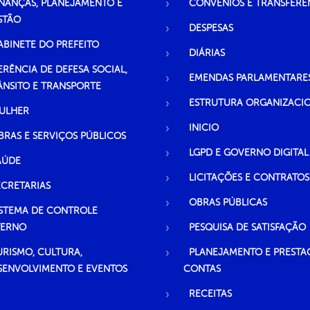
INANÇAS, PLANEJAMENTO E
CONVÊNIOS E TRANSFERÊ
STÃO
DESPESAS
ABINETE DO PREFEITO
DIÁRIAS
ERÊNCIA DE DEFESA SOCIAL,
EMENDAS PARLAMENTARE
ÂNSITO E TRANSPORTE
ESTRUTURA ORGANIZACI
ULHER
INICIO
BRAS E SERVIÇOS PÚBLICOS
LGPD E GOVERNO DIGITAL
AÚDE
LICITAÇÕES E CONTRATOS
ECRETARIAS
OBRAS PÚBLICAS
ISTEMA DE CONTROLE
TERNO
PESQUISA DE SATISFAÇÃO
URISMO, CULTURA,
PLANEJAMENTO E PRESTA
SENVOLVIMENTO E EVENTOS
CONTAS
RECEITAS