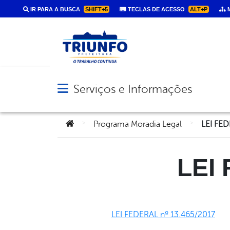
IR PARA A BUSCA
SHIFT+5
TECLAS DE ACESSO
ALT+P
M
Serviços e Informações
Abrir menu principal de navegação
Você está aqui:
>
>
Programa Moradia Legal
LEI FED
LEI 
LEI FEDERAL nº 13.465/2017