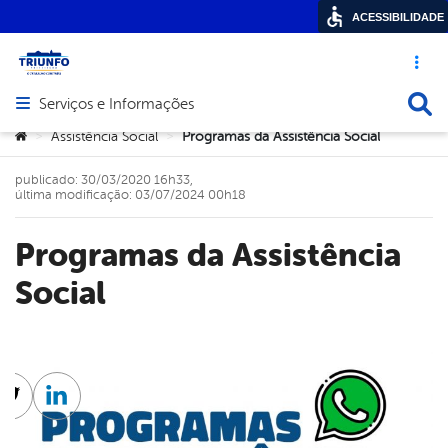
ACESSIBILIDADE
Acesso ráp
Busca
Serviços e Informações
Abrir menu principal de navegação
Você está aqui:
Assistência Social
Programas da Assistência Social
>
>
publicado: 30/03/2020 16h33,
última modificação: 03/07/2024 00h18
Programas da Assistência
Social
cebook
Twitter
Linkedin