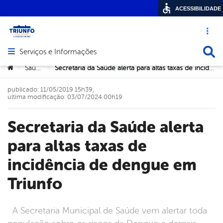
ACESSIBILIDADE
Acesso ráp
Busca
Serviços e Informações
Abrir menu principal de navegação
Você está aqui:
Saúde
Secretaria da Saúde alerta para altas taxas de incidência de dengue em Triunfo
>
>
publicado: 11/05/2019 15h39,
última modificação: 03/07/2024 00h19
Secretaria da Saúde alerta
para altas taxas de
incidência de dengue em
Triunfo
A Secretaria Municipal de Saúde vem alertar toda