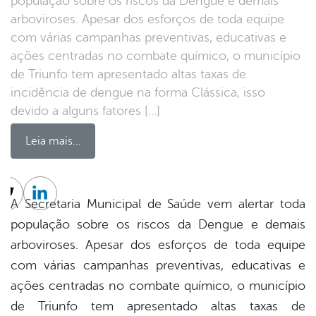
população sobre os riscos da Dengue e demais
arboviroses. Apesar dos esforços de toda equipe
com várias campanhas preventivas, educativas e
ações centradas no combate químico, o município
de Triunfo tem apresentado altas taxas de
incidência de dengue na forma Clássica, isso
devido a alguns fatores […]
Leia mais…
cebook
Twitter
Linkedin
A Secretaria Municipal de Saúde vem alertar toda
população sobre os riscos da Dengue e demais
arboviroses. Apesar dos esforços de toda equipe
com várias campanhas preventivas, educativas e
ações centradas no combate químico, o município
de Triunfo tem apresentado altas taxas de