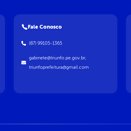
Fale Conosco
(87) 99105-1365
gabinete@triunfo.pe.gov.br;
triunfoprefeitura@gmail.com