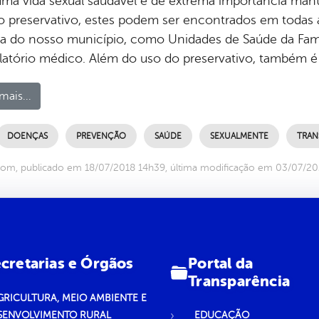
uma vida sexual saudável é de extrema importância mante
o preservativo, estes podem ser encontrados em todas
ca do nosso município, como Unidades de Saúde da Famíl
atório médico. Além do uso do preservativo, também é
mais...
DOENÇAS
PREVENÇÃO
SAÚDE
SEXUALMENTE
TRANS
com, publicado em 18/07/2018 14h39, última modificação em 03/07/2
Portal da
cretarias e Órgãos
Transparência
GRICULTURA, MEIO AMBIENTE E
SENVOLVIMENTO RURAL
EDUCAÇÃO