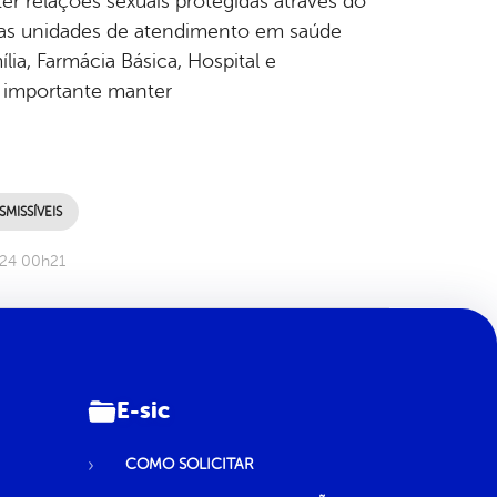
r relações sexuais protegidas através do
 as unidades de atendimento em saúde
ia, Farmácia Básica, Hospital e
 importante manter
MISSÍVEIS
024 00h21
E-sic
COMO SOLICITAR