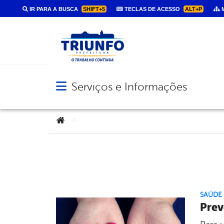
IR PARA A BUSCA
SHIFT+5
TECLAS DE ACESSO
ALT+P
M
Serviços e Informações
Abrir menu principal de navegação
Você está aqui:
>
SAÚDE
Prev