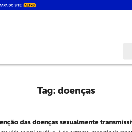
APA DO SITE
ALT+B
Bus
Tag:
doenças
enção das doenças sexualmente transmissí