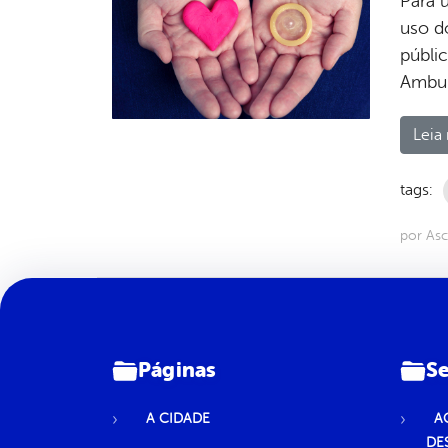
Para 
uso d
públi
Ambul
Leia 
tags:
por As
Páginas
Se
A CIDADE
A
DE