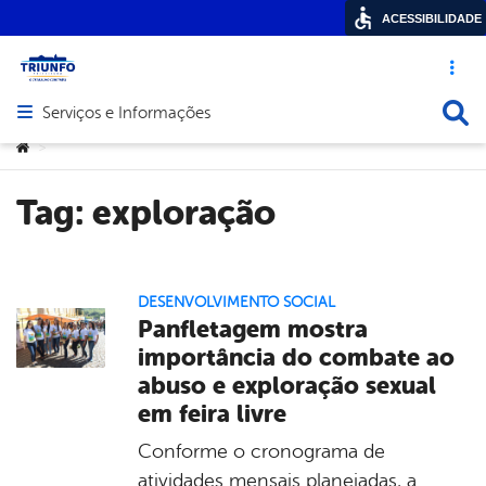
ACESSIBILIDADE
Acesso ráp
Busca
Serviços e Informações
Abrir menu principal de navegação
Você está aqui:
>
Tag:
exploração
DESENVOLVIMENTO SOCIAL
Panfletagem mostra
importância do combate ao
abuso e exploração sexual
em feira livre
Conforme o cronograma de
atividades mensais planejadas, a