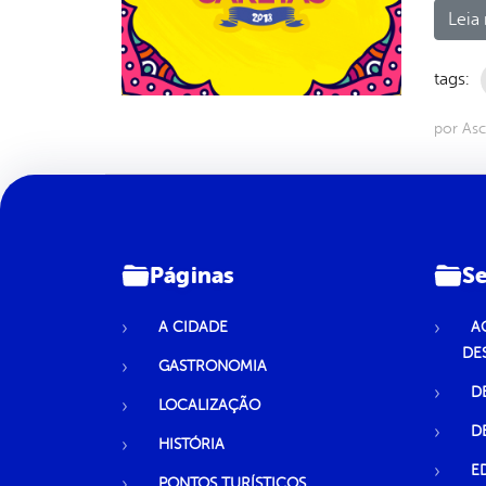
Leia 
tags:
por As
Páginas
Se
A CIDADE
A
DE
GASTRONOMIA
D
LOCALIZAÇÃO
D
HISTÓRIA
E
PONTOS TURÍSTICOS