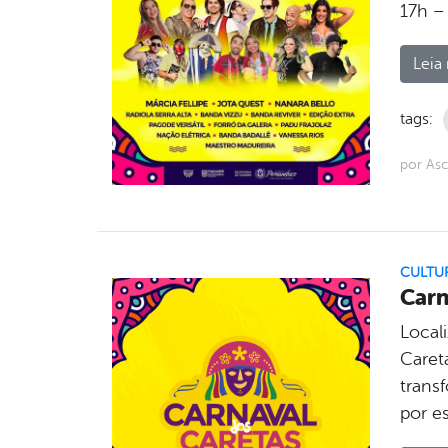
17h –
Leia 
tags:
por As
CULTU
Carn
Locali
Caret
trans
por e