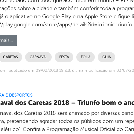
 conectado com tudo que acontece em Triunfo – PE! No
mações sobre a cidade e também conferir toda a progra
já o aplicativo no Google Play e na Apple Store e fique
//play.google.com/store/apps/details?id=io.ionic.triunf
mais...
CARETAS
CARNAVAL
FESTA
FOLIA
GUIA
com, publicado em 09/02/2018 19h18, última modificação em 03/07/2
RA E DESPORTOS
aval dos Caretas 2018 – Triunfo bom o ano 
naval dos Caretas 2018 será animado por diversas bandas
rra, pretendendo agradar todos os públicos com um reper
ó elétrico”. Confira a Programação Musical Oficial do C