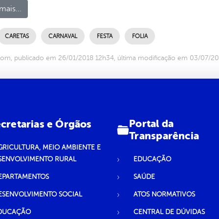
mais...
CARETAS
CARNAVAL
FESTA
FOLIA
com, publicado em 26/01/2018 12h34, última modificação em 03/07/2
Portal da
cretarias e Órgãos
Transparência
GRICULTURA, MEIO AMBIENTE E
SENVOLVIMENTO RURAL
EDUCAÇÃO
EPARTAMENTOS
SAÚDE
ESENVOLVIMENTO SOCIAL
ATOS NORMATIVOS
DUCAÇÃO
CENTRAL DE DÚVIDAS