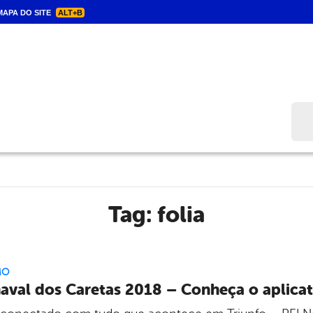
APA DO SITE
ALT+B
Bus
Tag:
folia
MO
aval dos Caretas 2018 – Conheça o aplicat