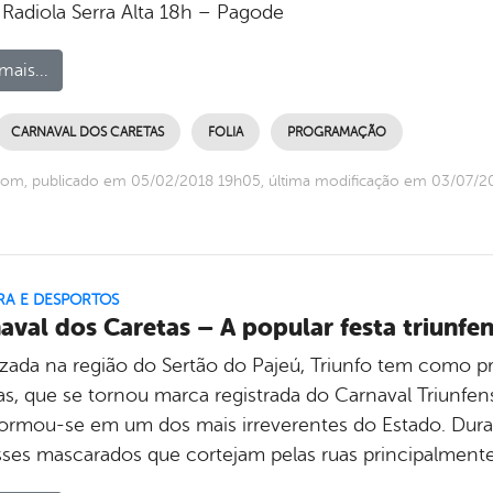
 Radiola Serra Alta 18h – Pagode
mais...
CARNAVAL DOS CARETAS
FOLIA
PROGRAMAÇÃO
com, publicado em 05/02/2018 19h05, última modificação em 03/07/
RA E DESPORTOS
aval dos Caretas – A popular festa triunfen
zada na região do Sertão do Pajeú, Triunfo tem como pri
as, que se tornou marca registrada do Carnaval Triunfe
formou-se em um dos mais irreverentes do Estado. Dura
sses mascarados que cortejam pelas ruas principalment