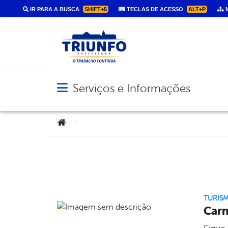
IR PARA A BUSCA
SHIFT+5
TECLAS DE ACESSO
ALT+P
M
Serviços e Informações
Abrir menu principal de navegação
Você está aqui:
>
TURIS
Carn