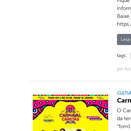
Fique
infor
Baixe 
https:
Leia 
tags:
por As
CULTU
Carn
O Car
da te
“forr