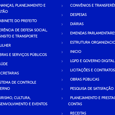
INANÇAS, PLANEJAMENTO E
CONVÊNIOS E TRANSFERÊ
STÃO
DESPESAS
ABINETE DO PREFEITO
DIÁRIAS
ERÊNCIA DE DEFESA SOCIAL,
EMENDAS PARLAMENTARE
ÂNSITO E TRANSPORTE
ESTRUTURA ORGANIZACI
ULHER
INICIO
BRAS E SERVIÇOS PÚBLICOS
LGPD E GOVERNO DIGITAL
AÚDE
LICITAÇÕES E CONTRATOS
ECRETARIAS
OBRAS PÚBLICAS
ISTEMA DE CONTROLE
TERNO
PESQUISA DE SATISFAÇÃO
URISMO, CULTURA,
PLANEJAMENTO E PRESTA
SENVOLVIMENTO E EVENTOS
CONTAS
RECEITAS