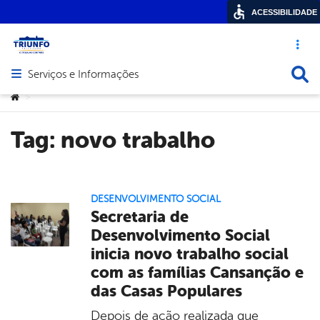
ACESSIBILIDADE
Acesso ráp
Busca
Serviços e Informações
Abrir menu principal de navegação
Você está aqui:
>
Tag:
novo trabalho
DESENVOLVIMENTO SOCIAL
Secretaria de
Desenvolvimento Social
inicia novo trabalho social
com as famílias Cansanção e
das Casas Populares
Depois de ação realizada que