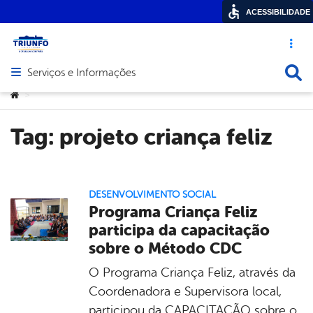
ACESSIBILIDADE
Acesso ráp
Busca
Serviços e Informações
Abrir menu principal de navegação
Você está aqui:
>
Tag:
projeto criança feliz
DESENVOLVIMENTO SOCIAL
Programa Criança Feliz
participa da capacitação
sobre o Método CDC
O Programa Criança Feliz, através da
Coordenadora e Supervisora local,
participou da CAPACITAÇÃO sobre o