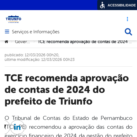
ACESSIBILIDADE
Acesso ráp
Busca
Serviços e Informações
Abrir menu principal de navegação
Você está aqui:
Governo
TCE recomenda aprovação de contas de 2024 do prefeito de Triunfo
>
>
publicado: 12/03/2026 00h20,
última modificação: 12/03/2026 00h23
TCE recomenda aprovação
de contas de 2024 do
prefeito de Triunfo
O Tribunal de Contas do Estado de Pernambuco
(TCE-PE) recomendou a aprovação das contas do
cebook
Twitter
Linkedin
exercício financeiro de 2024 da gestão do prefeito