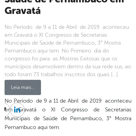
Gravatá
No Período de 9 a 11 de Abril de 2019 aconteceu
em Gravatá o XI Congresso de Secretarias
Municipais de Saúde de Pernambuco, 3° Mostra
Pernambuco aqui tem. No Primeiro dia do
congresso foi para as Mostras Exitosas que os
municípios desenvolvem dentro da sua rede sus, ao
todo foram 73 trabalhos inscritos dos quais […]
Leia mais…
No Período de 9 a 11 de Abril de 2019 aconteceu
em Gravatá o XI Congresso de Secretarias
cebook
Twitter
Linkedin
Municipais de Saúde de Pernambuco, 3° Mostra
Pernambuco aqui tem.