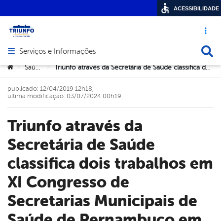
ACESSIBILIDADE
Acesso ráp
Busca
Serviços e Informações
Abrir menu principal de navegação
Você está aqui:
Saúde
Triunfo através da Secretária de Saúde classifica dois trabalhos em XI Congresso de Secretarias Municipais de Saúde de Pernambuco em Gravatá
>
>
publicado: 12/04/2019 12h18,
última modificação: 03/07/2024 00h19
Triunfo através da
Secretária de Saúde
classifica dois trabalhos em
XI Congresso de
Secretarias Municipais de
Saúde de Pernambuco em