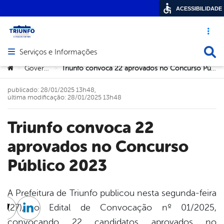
ACESSIBILIDADE
Acesso ráp
Busca
Serviços e Informações
Abrir menu principal de navegação
Você está aqui:
Governo
Triunfo convoca 22 aprovados no Concurso Público 2023
>
>
publicado: 28/01/2025 13h48,
última modificação: 28/01/2025 13h48
Triunfo convoca 22
aprovados no Concurso
Público 2023
A Prefeitura de Triunfo publicou nesta segunda-feira
(27), o Edital de Convocação nº 01/2025,
cebook
Twitter
Linkedin
convocando 22 candidatos aprovados no