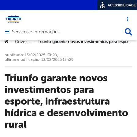
ACESSIBILIDADE
Acesso ráp
Busca
Serviços e Informações
Abrir menu principal de navegação
Você está aqui:
Governo
Triunfo garante novos investimentos para esporte, infraestrutura hídrica e desenvolvimento rural
>
>
publicado: 13/02/2025 13h29,
última modificação: 13/02/2025 13h29
Triunfo garante novos
investimentos para
esporte, infraestrutura
hídrica e desenvolvimento
rural