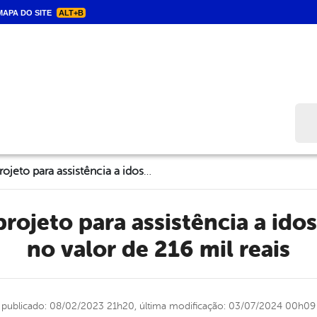
APA DO SITE
ALT+B
Bus
Triunfo renova projeto para assistência a idosos do Município no valor de 216 mil reais
no valor de 216 mil reais
publicado: 08/02/2023 21h20,
última modificação: 03/07/2024 00h09