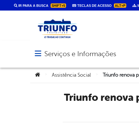
IR PARA A BUSCA
SHIFT+5
TECLAS DE ACESSO
ALT+P
M
Serviços e Informações
Abrir menu principal de navegação
Você está aqui:
>
>
Assistência Social
Triunfo renova projeto para assistência a idosos do Município