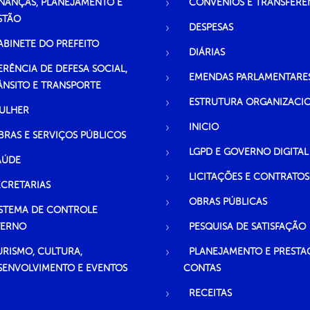
INANÇAS, PLANEJAMENTO E
CONVÊNIOS E TRANSFERÊ
STÃO
DESPESAS
ABINETE DO PREFEITO
DIÁRIAS
ERÊNCIA DE DEFESA SOCIAL,
EMENDAS PARLAMENTARE
ÂNSITO E TRANSPORTE
ESTRUTURA ORGANIZACI
ULHER
INICIO
BRAS E SERVIÇOS PÚBLICOS
LGPD E GOVERNO DIGITAL
AÚDE
LICITAÇÕES E CONTRATOS
ECRETARIAS
OBRAS PÚBLICAS
ISTEMA DE CONTROLE
TERNO
PESQUISA DE SATISFAÇÃO
URISMO, CULTURA,
PLANEJAMENTO E PRESTA
SENVOLVIMENTO E EVENTOS
CONTAS
RECEITAS