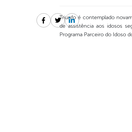
Triunfo é contemplado novam
Facebook
Twitter
Linkedin
de assistência aos idosos s
Programa Parceiro do Idoso do