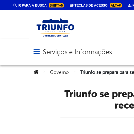
IR PARA A BUSCA
SHIFT+5
TECLAS DE ACESSO
ALT+P
M
Serviços e Informações
Abrir menu principal de navegação
Você está aqui:
>
>
Governo
Triunfo se prepara para sediar o Congresso do COSEMS-PE e
rece