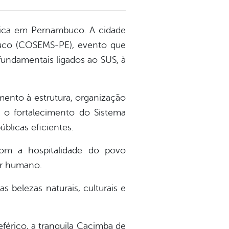
blica em Pernambuco. A cidade
buco (COSEMS-PE), evento que
fundamentais ligados ao SUS, à
ento à estrutura, organização
 o fortalecimento do Sistema
blicas eficientes.
com a hospitalidade do povo
or humano.
belezas naturais, culturais e
eférico, a tranquila Cacimba de