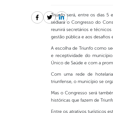
Triunfo será, entre os dias 
Facebook
Twitter
Linkedin
sediará o Congresso do Cons
reunirá secretários e técnico
gestão pública e aos desafios 
A escolha de Triunfo como se
e receptividade do municípi
Único de Saúde e com a promoç
Com uma rede de hotelaria 
triunfense, o município se or
Mas o Congresso será também 
históricas que fazem de Triu
Entre os atrativos turísticos 