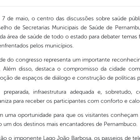
5 e 7 de maio, o centro das discussões sobre saúde pú
elho de Secretarias Municipais de Saúde de Pernam
s da área de saúde de todo o estado para debater temas 
enfrentados pelos municípios.
de do congresso representa um importante reconhecim
o. Além disso, destaca o compromisso da cidade com
ão de espaços de diálogo e construção de políticas pú
preparada, infraestrutura adequada e, sobretudo, 
ganiza para receber os participantes com conforto e cal
uma oportunidade para que os visitantes conheçam as 
nfo um dos destinos mais encantadores de Pernambuco.
estão o imponente Lago João Barbosa, os passeios de tel