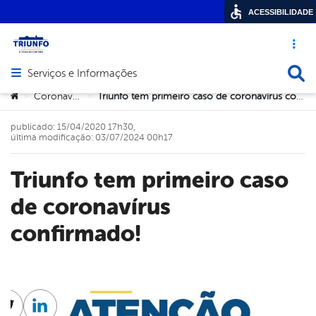
ACESSIBILIDADE
Acesso ráp
Busca
Serviços e Informações
Abrir menu principal de navegação
Você está aqui:
Coronavírus
Triunfo tem primeiro caso de coronavírus confirmado!
>
>
publicado: 15/04/2020 17h30,
última modificação: 03/07/2024 00h17
Triunfo tem primeiro caso
de coronavírus
confirmado!