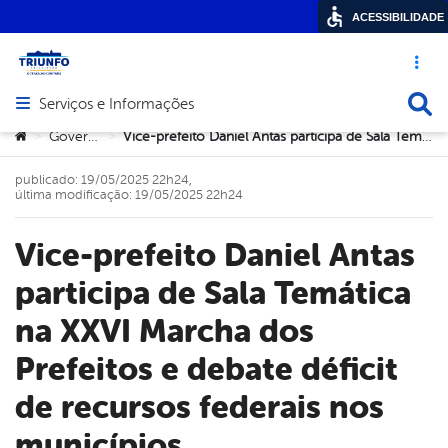
ACESSIBILIDADE
Acesso ráp
Busca
Serviços e Informações
Abrir menu principal de navegação
Você está aqui:
Governo
Vice-prefeito Daniel Antas participa de Sala Temática na XXVI Marcha dos Prefeitos e debate déficit de recursos federais nos municípios
>
>
publicado: 19/05/2025 22h24,
última modificação: 19/05/2025 22h24
Vice-prefeito Daniel Antas
participa de Sala Temática
na XXVI Marcha dos
Prefeitos e debate déficit
de recursos federais nos
municípios