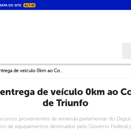
APA DO SITE
ALT+B
Bus
Solenidade de entrega de veículo 0km ao Conselho Tutelar de Triunfo
de Triunfo
recursos provenientes de emenda parlamentar do Deput
to de equipamentos destinados pelo Governo Federal par