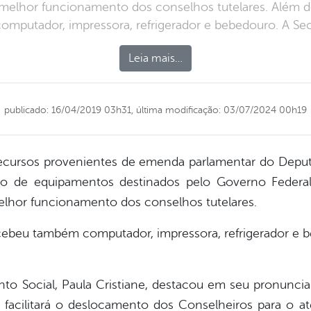
melhor funcionamento dos conselhos tutelares. Além do
mputador, impressora, refrigerador e bebedouro. A Secr
Leia mais…
publicado: 16/04/2019 03h31,
última modificação: 03/07/2024 00h19
recursos provenientes de emenda parlamentar do Deput
 de equipamentos destinados pelo Governo Federal p
lhor funcionamento dos conselhos tutelares.
ecebeu também computador, impressora, refrigerador e 
nto Social, Paula Cristiane, destacou em seu pronunc
facilitará o deslocamento dos Conselheiros para o 