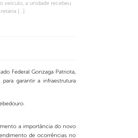
 veículo, a unidade recebeu
etária […]
ado Federal Gonzaga Patriota,
ara garantir a infraestrutura
bebedouro.
iamento a importância do novo
atendimento de ocorrências no