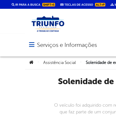
IR PARA A BUSCA
SHIFT+5
TECLAS DE ACESSO
ALT+P
M
Serviços e Informações
Abrir menu principal de navegação
Você está aqui:
>
>
Assistência Social
Solenidade de entrega de veículo 0km ao Conselho Tutelar
O veículo foi adquirido com 
que faz parte de um conjun