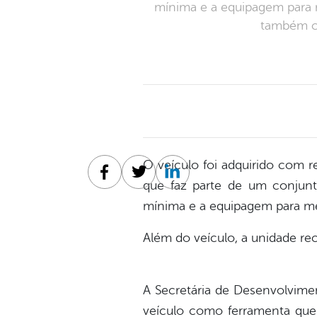
mínima e a equipagem para 
também co
O veículo foi adquirido com 
Facebook
Twitter
Linkedin
que faz parte de um conjunto
mínima e a equipagem para me
Além do veículo, a unidade r
A Secretária de Desenvolvime
veículo como ferramenta que 