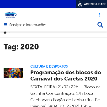
ACESSIBILIDADE
Acesso ráp
Busca
Serviços e Informações
Abrir menu principal de navegação
Você está aqui:
>
Tag:
2020
CULTURA E DESPORTOS
Programação dos blocos do
Carnaval dos Caretas 2020
SEXTA-FEIRA (21/02) 22h – Bloco da
Galinha Concentração: 17h Local:
Cachaçaria Fogão de Lenha (Rua Pe.
Ibiapina) SÁBADO (22/02) 16h –