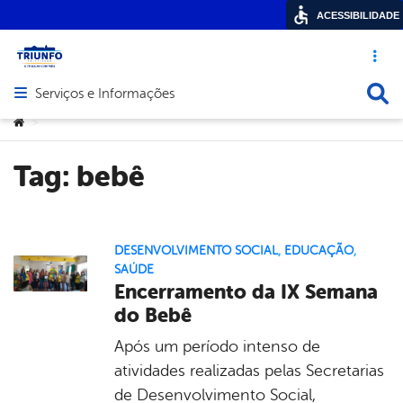
ACESSIBILIDADE
Acesso ráp
Busca
Serviços e Informações
Abrir menu principal de navegação
Você está aqui:
>
Tag:
bebê
DESENVOLVIMENTO SOCIAL
,
EDUCAÇÃO
,
SAÚDE
Encerramento da IX Semana
do Bebê
Após um período intenso de
atividades realizadas pelas Secretarias
de Desenvolvimento Social,