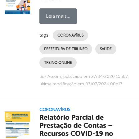
Leia mais...
tags:
CORONAVÍRUS
PREFEITURA DE TRIUNFO
SAÚDE
TREINO ONLINE
por Ascom, publicado em 27/04/2020 15h07,
última modificação em 03/07/2024 00h17
CORONAVÍRUS
Relatório Parcial de
Prestação de Contas –
Recursos COVID-19 no