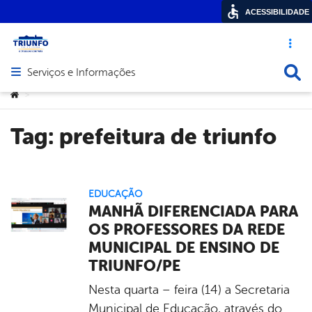
ACESSIBILIDADE
Acesso ráp
Busca
Serviços e Informações
Abrir menu principal de navegação
Você está aqui:
>
Tag:
prefeitura de triunfo
EDUCAÇÃO
MANHÃ DIFERENCIADA PARA
OS PROFESSORES DA REDE
MUNICIPAL DE ENSINO DE
TRIUNFO/PE
Nesta quarta – feira (14) a Secretaria
Municipal de Educação, através do