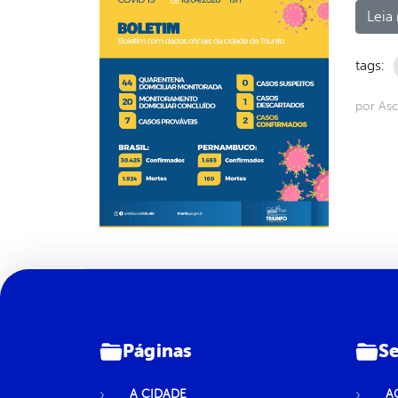
Leia 
tags:
por As
Páginas
Se
A CIDADE
A