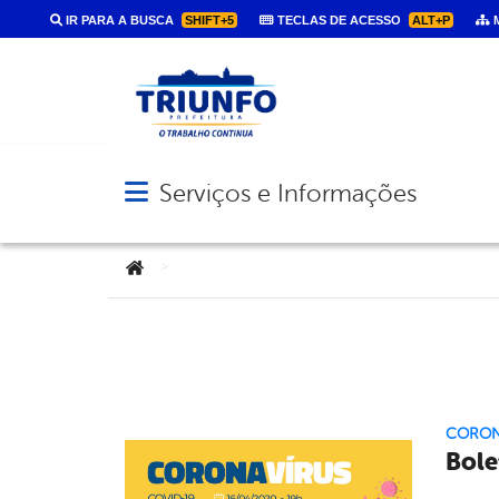
IR PARA A BUSCA
SHIFT+5
TECLAS DE ACESSO
ALT+P
M
Serviços e Informações
Abrir menu principal de navegação
Você está aqui:
>
CORON
Bole