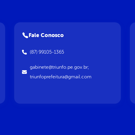
Fale Conosco
(87) 99105-1365
gabinete@triunfo.pe.gov.br;
triunfoprefeitura@gmail.com