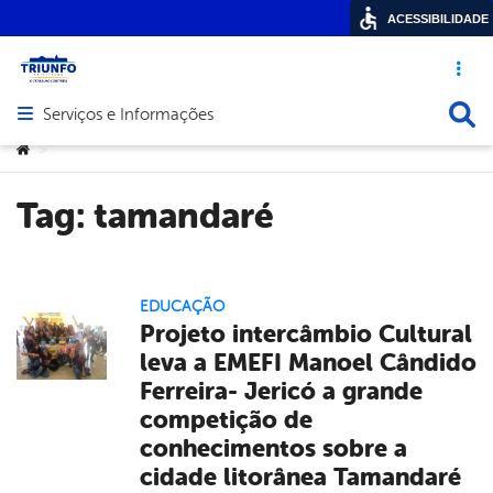
ACESSIBILIDADE
Acesso ráp
Busca
Serviços e Informações
Abrir menu principal de navegação
Você está aqui:
>
Tag:
tamandaré
EDUCAÇÃO
Projeto intercâmbio Cultural
leva a EMEFI Manoel Cândido
Ferreira- Jericó a grande
competição de
conhecimentos sobre a
cidade litorânea Tamandaré