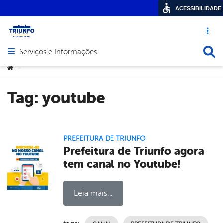
ACESSIBILIDADE
Acesso ráp
Busca
Serviços e Informações
Abrir menu principal de navegação
Você está aqui:
>
Tag:
youtube
PREFEITURA DE TRIUNFO
Prefeitura de Triunfo agora
tem canal no Youtube!
Leia mais...