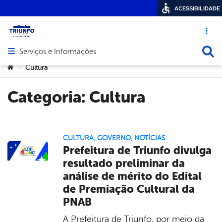
ACESSIBILIDADE
Acesso ráp
Busca
Serviços e Informações
Abrir menu principal de navegação
Você está aqui:
Cultura
>
Categoria:
Cultura
CULTURA
,
GOVERNO
,
NOTÍCIAS
Prefeitura de Triunfo divulga
resultado preliminar da
análise de mérito do Edital
de Premiação Cultural da
PNAB
A Prefeitura de Triunfo, por meio da