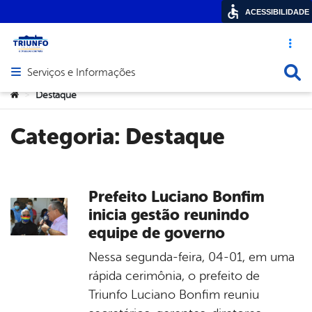
ACESSIBILIDADE
Acesso ráp
Busca
Serviços e Informações
Abrir menu principal de navegação
Você está aqui:
Destaque
>
Categoria:
Destaque
Prefeito Luciano Bonfim
inicia gestão reunindo
equipe de governo
Nessa segunda-feira, 04-01, em uma
rápida cerimônia, o prefeito de
Triunfo Luciano Bonfim reuniu