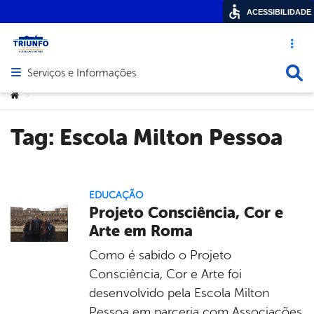
ACESSIBILIDADE
Acesso ráp
Busca
Serviços e Informações
Abrir menu principal de navegação
Você está aqui:
>
Tag:
Escola Milton Pessoa
EDUCAÇÃO
Projeto Consciência, Cor e
Arte em Roma
Como é sabido o Projeto
Consciência, Cor e Arte foi
desenvolvido pela Escola Milton
Pessoa em parceria com Associações