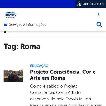
ACESSIBILIDADE
Acesso ráp
Busca
Serviços e Informações
Abrir menu principal de navegação
Você está aqui:
>
Tag:
Roma
EDUCAÇÃO
Projeto Consciência, Cor e
Arte em Roma
Como é sabido o Projeto
Consciência, Cor e Arte foi
desenvolvido pela Escola Milton
Pessoa em parceria com Associações