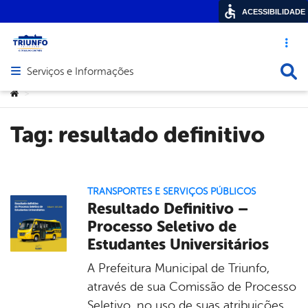
ACESSIBILIDADE
Acesso ráp
Busca
Serviços e Informações
Abrir menu principal de navegação
Você está aqui:
>
Tag:
resultado definitivo
TRANSPORTES E SERVIÇOS PÚBLICOS
Resultado Definitivo –
Processo Seletivo de
Estudantes Universitários
A Prefeitura Municipal de Triunfo,
através de sua Comissão de Processo
Seletivo, no uso de suas atribuições