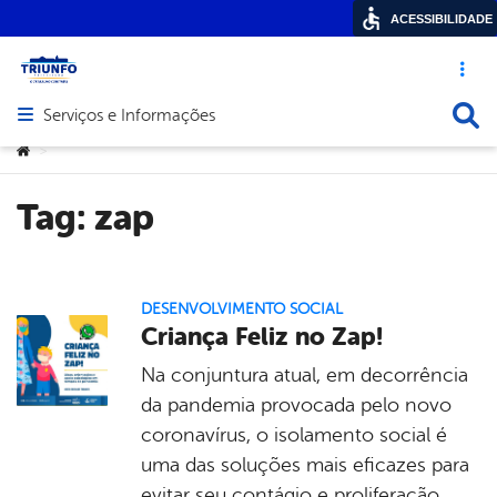
ACESSIBILIDADE
Acesso ráp
Busca
Serviços e Informações
Abrir menu principal de navegação
Você está aqui:
>
Tag:
zap
DESENVOLVIMENTO SOCIAL
Criança Feliz no Zap!
Na conjuntura atual, em decorrência
da pandemia provocada pelo novo
coronavírus, o isolamento social é
uma das soluções mais eficazes para
evitar seu contágio e proliferação.