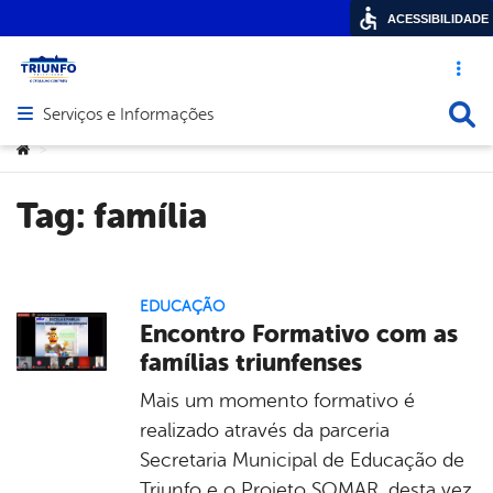
ACESSIBILIDADE
Acesso ráp
Busca
Serviços e Informações
Abrir menu principal de navegação
Você está aqui:
>
Tag:
família
EDUCAÇÃO
Encontro Formativo com as
famílias triunfenses
Mais um momento formativo é
realizado através da parceria
Secretaria Municipal de Educação de
Triunfo e o Projeto SOMAR, desta vez