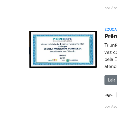
por As
EDUCA
Prêm
Triun
vez c
pela E
atend
Leia 
tags:
por As