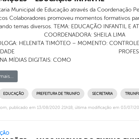
taria Municipal de Educação através da Coordenação Ped
cos Colaboradores promoveu momentos formativos para 
ando temas diversos. TEMA: EDUCAÇÃO INFANTIL E 
RDENADORA: SHEILA LIMA PARTI
ÓLOGA: HELENITA TIMÓTEO – MOMENTO: CONTROLE
SIEDADE PROFESSOR DE INFOR
NA MÍDIAS DIGITAIS: COMO
mais...
EDUCAÇÃO
PREFEITURA DE TRIUNFO
SECRETARIA
TRIUNF
com, publicado em 13/08/2020 21h18, última modificação em 03/07/2
ÇÃO