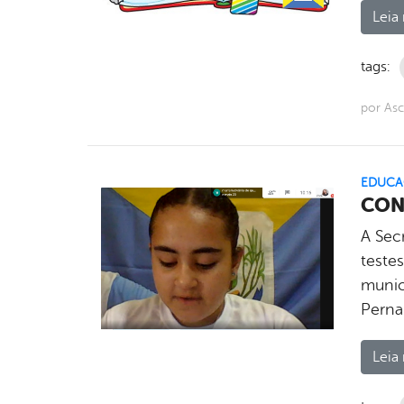
Leia 
tags:
por As
EDUCA
CON
A Secr
testes
munic
Perna
Leia 