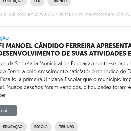
EDUCAÇÃO
LER
TRIUNFO
com, publicado em 29/09/2020 00h51, última modificação em 03/07/
ÇÃO
FI MANOEL CÂNDIDO FERREIRA APRESENT
DESENVOLVIMENTO DE SUAS ATIVIDADES 
ipe da Secretaria Municipal de Educação sente-se orgu
do Ferreira pelo crescimento satisfatório no Índice de
 Essa foi a primeira Unidade Escolar que o município 
ral. Muitos desafios foram vencidos, dificuldades foram
cer
mais...
EDUCAÇÃO
ESCOLA
TRIUNFO