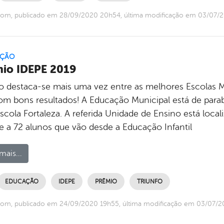
com, publicado em 28/09/2020 20h54, última modificação em 03/07/
ÇÃO
io IDEPE 2019
fo destaca-se mais uma vez entre as melhores Escolas Mu
om bons resultados! A Educação Municipal está de para
scola Fortaleza. A referida Unidade de Ensino está loca
e a 72 alunos que vão desde a Educação Infantil
mais...
EDUCAÇÃO
IDEPE
PRÊMIO
TRIUNFO
com, publicado em 24/09/2020 19h55, última modificação em 03/07/