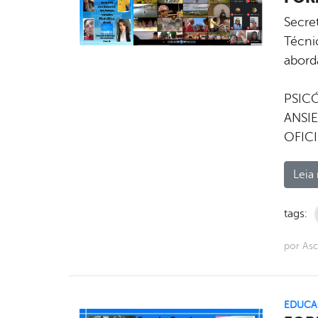
Secre
Técni
abord
COO
PSIC
AN
OFICI
Leia 
tags:
por As
EDUCA