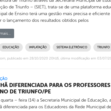
eitura de Triunfo através da Secretaria Municipal de Ed
ção de Triunfo – (SIET), trata-se de uma plataforma ed
ipal de Ensino terá uma gestão mais precisa e eficiente
er o lançamento dos resultados obtidos pelos
mais...
EDUCAÇÃO
IMPLATAÇÃO
SISTEMA ELETRÔNICO
TRIUNFO
com, publicado em 28/10/2020 20h16, última modificação em 03/07/2
ÇÃO
HÃ DIFERENCIADA PARA OS PROFESSORES 
INO DE TRIUNFO/PE
 quarta – feira (14) a Secretaria Municipal de Educaçã
 diferenciada para os Educadores da Rede Municipal de