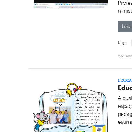
Profe
minist
Leia 
tags:
por As
EDUCA
Educ
A qua
espaç
pedag
estim