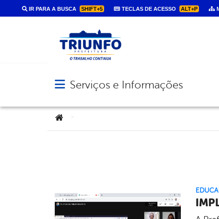
IR PARA A BUSCA
SHIFT+5
TECLAS DE ACESSO
ALT+P
M
Serviços e Informações
Abrir menu principal de navegação
Você está aqui:
>
EDUCA
IMP