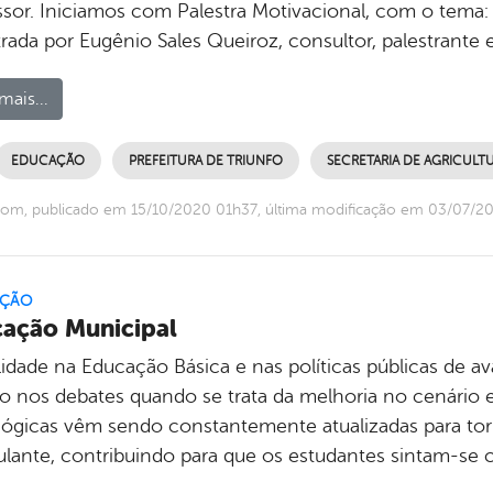
ssor. Iniciamos com Palestra Motivacional, com o tema: P
rada por Eugênio Sales Queiroz, consultor, palestrante 
mais...
EDUCAÇÃO
PREFEITURA DE TRIUNFO
SECRETARIA DE AGRICULT
com, publicado em 15/10/2020 01h37, última modificação em 03/07/2
ÇÃO
ação Municipal
lidade na Educação Básica e nas políticas públicas de a
o nos debates quando se trata da melhoria no cenário ed
ógicas vêm sendo constantemente atualizadas para tor
ulante, contribuindo para que os estudantes sintam-se 