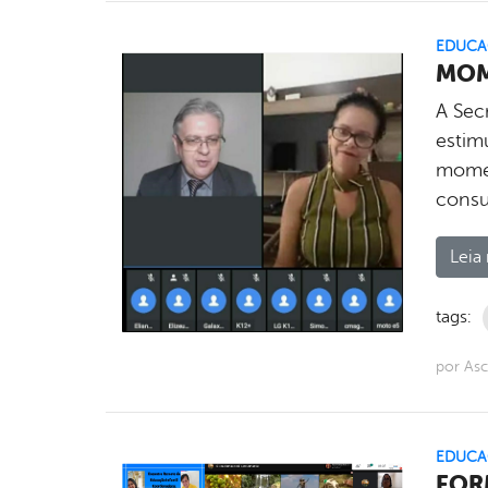
EDUCA
MOM
A Sec
estim
momen
consul
Leia 
tags:
por As
EDUCA
FOR