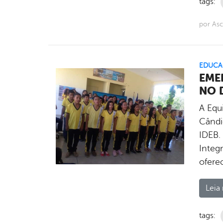
tags:
por As
EDUCA
EME
NO 
A Equ
Cândi
IDEB.
Integ
ofere
Leia 
tags: