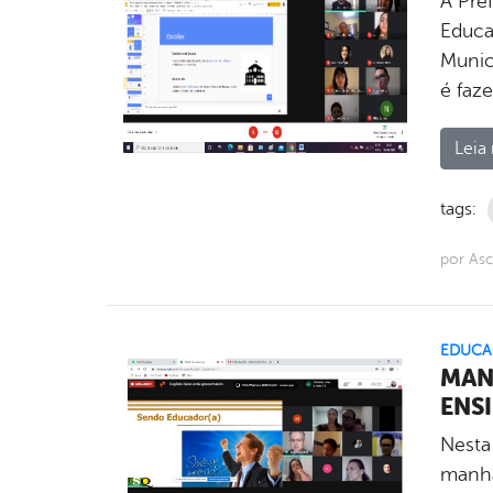
A Pref
Educa
Munic
é faz
Leia 
tags:
por As
EDUCA
MAN
ENS
Nesta
manhã