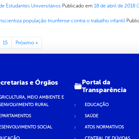
de Estudantes Universitários
Publicado em
18 de abril de 2018
(
cientiza população triunfense contra o trabalho infantil
Publ
15
Próximo »
Portal da
cretarias e Órgãos
Transparência
GRICULTURA, MEIO AMBIENTE E
SENVOLVIMENTO RURAL
EDUCAÇÃO
EPARTAMENTOS
SAÚDE
ESENVOLVIMENTO SOCIAL
ATOS NORMATIVOS
DUCAÇÃO
CENTRAL DE DÚVIDAS