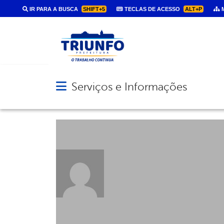
IR PARA A BUSCA
SHIFT+5
TECLAS DE ACESSO
ALT+P
M
Serviços e Informações
Abrir menu principal de navegação
About: admin789
Posts by: