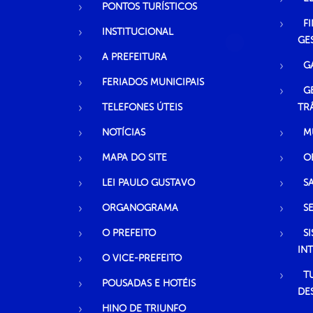
PONTOS TURÍSTICOS
F
INSTITUCIONAL
GE
A PREFEITURA
G
FERIADOS MUNICIPAIS
G
TELEFONES ÚTEIS
TR
NOTÍCIAS
M
MAPA DO SITE
O
LEI PAULO GUSTAVO
S
ORGANOGRAMA
S
O PREFEITO
S
IN
O VICE-PREFEITO
T
POUSADAS E HOTÉIS
DE
HINO DE TRIUNFO