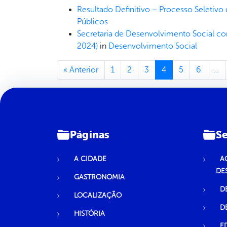
Resultado Definitivo – Processo Seletivo 
Públicos
Secretaria de Desenvolvimento Social cons
2024)
in
Desenvolvimento Social
« Anterior
1
2
3
4
5
6
…
Páginas
Se
A CIDADE
A
DE
GASTRONOMIA
D
LOCALIZAÇÃO
D
HISTÓRIA
E