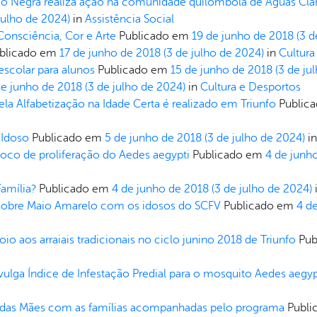
ão Negra realiza ação na comunidade quilombola de Águas Cla
julho de 2024)
in
Assistência Social
 Consciência, Cor e Arte
Publicado em
19 de junho de 2018
(3 d
blicado em
17 de junho de 2018
(3 de julho de 2024)
in
Cultura
escolar para alunos
Publicado em
15 de junho de 2018
(3 de ju
de junho de 2018
(3 de julho de 2024)
in
Cultura e Desportos
la Alfabetização na Idade Certa é realizado em Triunfo
Public
 Idoso
Publicado em
5 de junho de 2018
(3 de julho de 2024)
i
foco de proliferação do Aedes aegypti
Publicado em
4 de junh
Família?
Publicado em
4 de junho de 2018
(3 de julho de 2024)
a sobre Maio Amarelo com os idosos do SCFV
Publicado em
4 d
 aos arraiais tradicionais no ciclo junino 2018 de Triunfo
Pub
vulga Índice de Infestação Predial para o mosquito Aedes aegyp
 das Mães com as famílias acompanhadas pelo programa
Publ