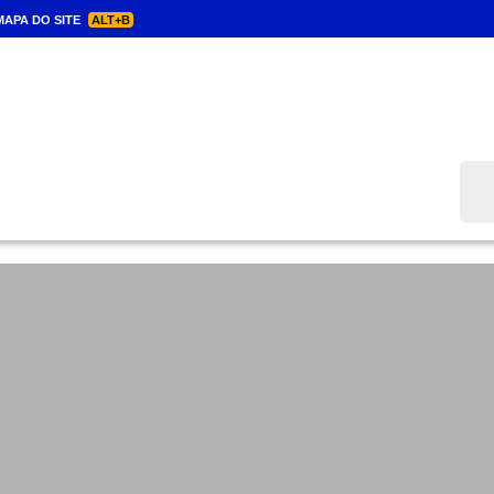
APA DO SITE
ALT+B
Bus