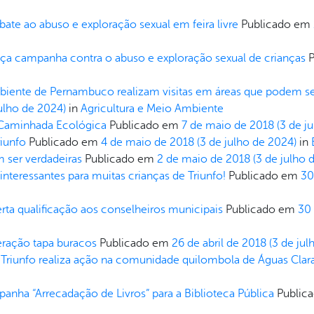
te ao abuso e exploração sexual em feira livre
Publicado em
nça campanha contra o abuso e exploração sexual de crianças
biente de Pernambuco realizam visitas em áreas que podem ser 
julho de 2024)
in
Agricultura e Meio Ambiente
da Caminhada Ecológica
Publicado em
7 de maio de 2018
(3 de j
iunfo
Publicado em
4 de maio de 2018
(3 de julho de 2024)
in
 ser verdadeiras
Publicado em
2 de maio de 2018
(3 de julho 
interessantes para muitas crianças de Triunfo!
Publicado em
30
rta qualificação aos conselheiros municipais
Publicado em
30 
peração tapa buracos
Publicado em
26 de abril de 2018
(3 de jul
 Triunfo realiza ação na comunidade quilombola de Águas Clar
panha “Arrecadação de Livros” para a Biblioteca Pública
Public