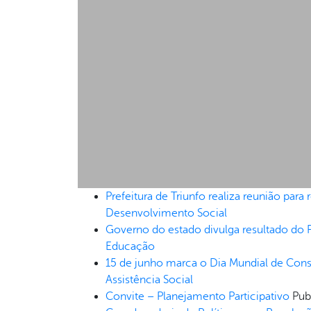
Prefeitura de Triunfo realiza reunião par
Desenvolvimento Social
Governo do estado divulga resultado do 
Educação
15 de junho marca o Dia Mundial de Cons
Assistência Social
Convite – Planejamento Participativo
Pub