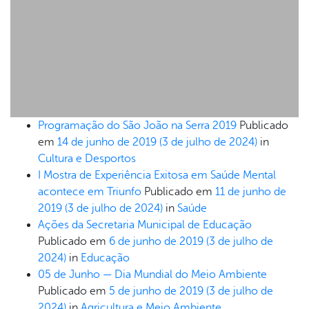
Programação do São João na Serra 2019
Publicado
em
14 de junho de 2019
(3 de julho de 2024)
in
Cultura e Desportos
I Mostra de Experiência Exitosa em Saúde Mental
acontece em Triunfo
Publicado em
11 de junho de
2019
(3 de julho de 2024)
in
Saúde
Ações da Secretaria Municipal de Educação
Publicado em
6 de junho de 2019
(3 de julho de
2024)
in
Educação
05 de Junho — Dia Mundial do Meio Ambiente
Publicado em
5 de junho de 2019
(3 de julho de
2024)
in
Agricultura e Meio Ambiente