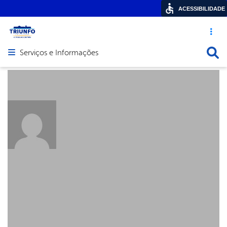
ACESSIBILIDADE
Acesso ráp
Busca
Serviços e Informações
Abrir menu principal de navegação
About: admin789
Posts by: