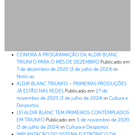
CONFIRA A PROGRAMAÇÃO DA ALDIR BLANC
TRIUNFO PARA O MÊS DE DEZEMBRO
Publicado em
7 de dezembro de 2020
(3 de julho de 2024)
in
Notícias
ALDIR BLANC TRIUNFO – PRIMEIRAS PRODUÇÕES
JÁ ESTÃO NAS REDES
Publicado em
27 de
novembro de 2020
(3 de julho de 2024)
in
Cultura e
Desportos
LEI ALDIR BLANC TEM PRIMEIROS CONTEMPLADOS
EM TRIUNFO
Publicado em
5 de novembro de 2020
(3 de julho de 2024)
in
Cultura e Desportos
IMPLANTAÇÃO DO SISTEMA ELETRÔNICO DA