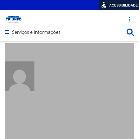
ACESSIBILIDADE
Acesso ráp
Busca
Serviços e Informações
Abrir menu principal de navegação
About: Leila
Posts by: